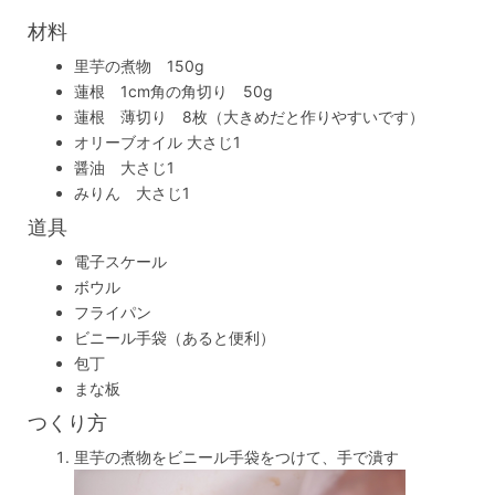
材料
里芋の煮物 150g
蓮根 1cm角の角切り 50g
蓮根 薄切り 8枚（大きめだと作りやすいです）
オリーブオイル 大さじ1
醤油 大さじ1
みりん 大さじ1
道具
電子スケール
ボウル
フライパン
ビニール手袋（あると便利）
包丁
まな板
つくり方
里芋の煮物をビニール手袋をつけて、手で潰す