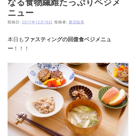
なる食物繊維たっぷりベジメ
ニュー
投稿日:
2017年12月16日
投稿者:
鹿沼聡美
本日も
ファスティングの回復食ベジメニュ
ー
！！！