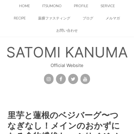
コ
HOME
ITSUMONO
PROFILE
SERVICE
ン
テ
RECIPE
薬膳ファスティング
ブログ
メルマガ
ン
ツ
お問い合わせ
へ
ス
キ
SATOMI KANUMA
ッ
プ
Official Website
里芋と蓮根のベジバーグ〜つ
なぎなし！メインのおかずに