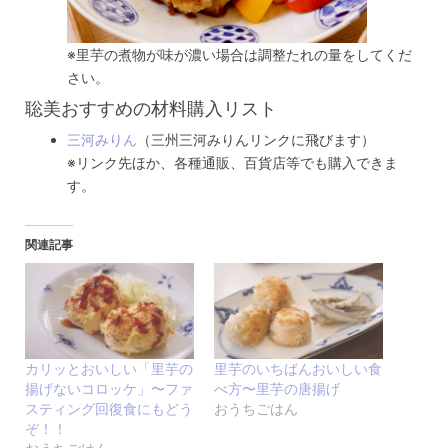
※里芋の煮物が味が濃い場合は調整たれの量をしてくだ
さい。
聡美おすすめの材料購入リスト
三河みりん
（三州三河みりんリンクに飛びます）
※リンク先ほか、各種通販、百貨店等でも購入できま
す。
関連記事
カリッとおいしい「里芋の
里芋のいちばんおいしい食
揚げないコロッケ」〜ファ
べ方〜里芋の唐揚げ
スティング回復食にもどう
おうちごはん
ぞ！！