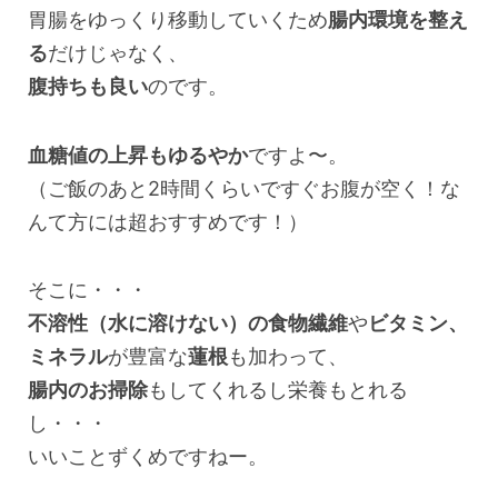
胃腸をゆっくり移動していくため
腸内環境を整え
る
だけじゃなく、
腹持ちも良い
のです。
血糖値の上昇もゆるやか
ですよ〜。
（ご飯のあと2時間くらいですぐお腹が空く！な
んて方には超おすすめです！）
そこに・・・
不溶性（水に溶けない）の食物繊維
や
ビタミン、
ミネラル
が豊富な
蓮根
も加わって、
腸内のお掃除
もしてくれるし栄養もとれる
し・・・
いいことずくめですねー。