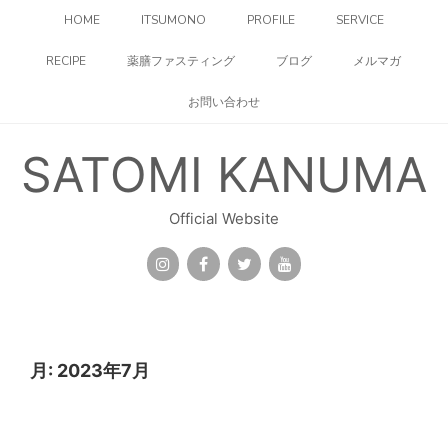
コ
HOME
ITSUMONO
PROFILE
SERVICE
ン
テ
RECIPE
薬膳ファスティング
ブログ
メルマガ
ン
ツ
お問い合わせ
へ
ス
キ
SATOMI KANUMA
ッ
プ
Official Website
月:
2023年7月