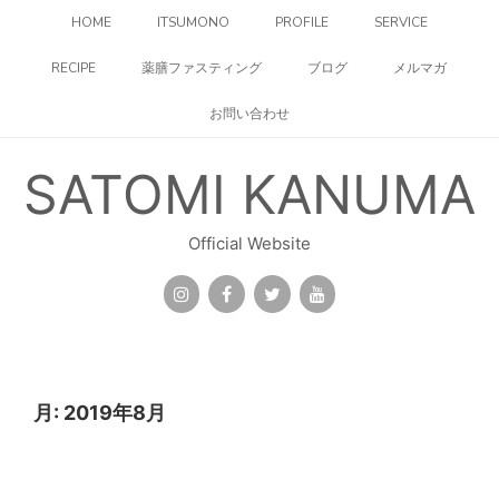
コ
HOME
ITSUMONO
PROFILE
SERVICE
ン
テ
RECIPE
薬膳ファスティング
ブログ
メルマガ
ン
ツ
お問い合わせ
へ
ス
キ
SATOMI KANUMA
ッ
プ
Official Website
月:
2019年8月