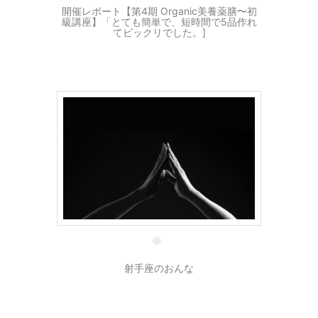
開催レポート【第4期 Organic美養薬膳〜初
級講座】「とても簡単で、短時間で5品作れ
てビックリでした。]
6 8月
射手座のおんな