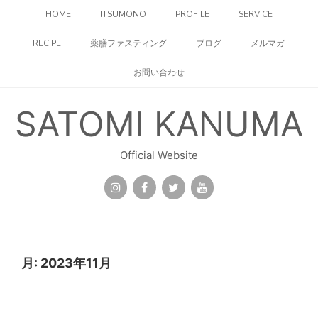
コ
HOME
ITSUMONO
PROFILE
SERVICE
ン
テ
RECIPE
薬膳ファスティング
ブログ
メルマガ
ン
ツ
お問い合わせ
へ
ス
キ
SATOMI KANUMA
ッ
プ
Official Website
月:
2023年11月