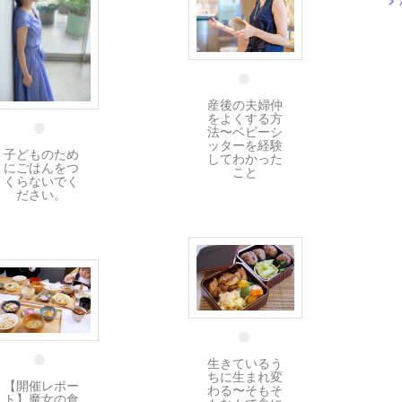
29 11月
29 11月
産後の夫婦仲
をよくする方
法〜ベビーシ
ッターを経験
子どものため
してわかった
にごはんをつ
こと
くらないでく
ださい。
26 11月
26 11月
生きているう
ちに生まれ変
【開催レポー
わる〜そもそ
ト】魔女の食