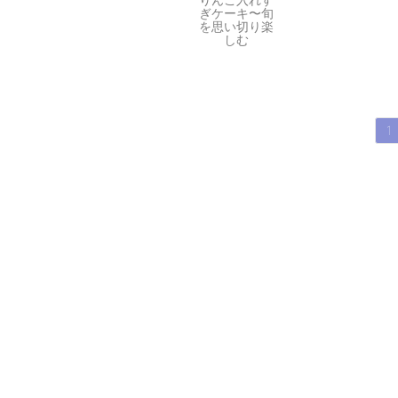
ぎケーキ〜旬
を思い切り楽
しむ
投
1
稿
の
ペ
ー
ジ
送
り