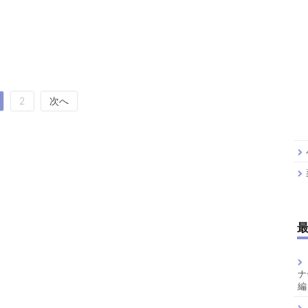
2
次へ
ナ
編