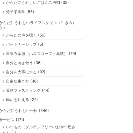
からだにうれしいごはんの法則
(35)
分子栄養学
(55)
からだにうれしいライフスタイル（生き方）
81)
からだの声を聴く
(59)
パートナーシップ
(5)
星詠み薬膳（ホロスコープ・薬膳）
(79)
自分と向き合う
(36)
自分を大事にする
(97)
自由な生き方
(46)
薬膳ファスティング
(44)
願いを叶える
(24)
からだにうれしい一日
(546)
サービス
(171)
いつもの（グルテンフリーのおやつ屋さ
ん）
(1)