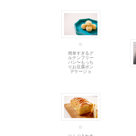
23 11月
簡単すぎるグ
ルテンフリー
パン〜もっち
りお豆腐ポン
デケージョ
15 11月
りんご入れす