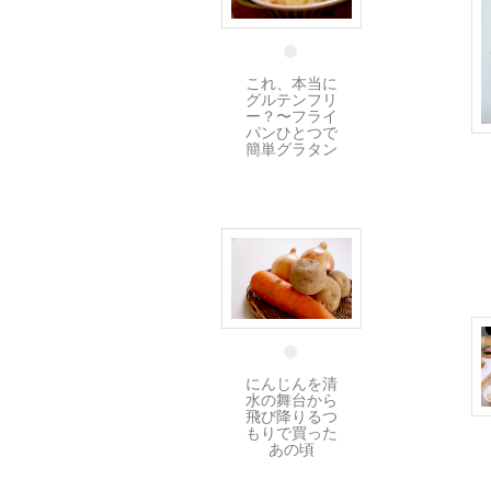
30 11月
これ、本当に
グルテンフリ
ー？〜フライ
パンひとつで
簡単グラタン
27 11月
にんじんを清
水の舞台から
飛び降りるつ
もりで買った
あの頃