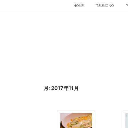
コ
HOME
ITSUMONO
P
ン
テ
ン
ツ
へ
ス
キ
ッ
プ
月:
2017年11月