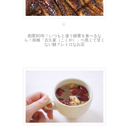
16 3月
創業80年！いつもと違う鰻重を食べるな
ら！前橋「古久家（こくや）」〜黒くて甘く
ない鰻？レトロなお店
14 3月