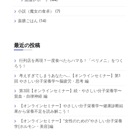
小説（魔女の食卓）
(7)
薬膳ごはん
(14)
最近の投稿
行列店を再現？一度食べたらハマる！「ペリメニ」をつく
ろう！
考えすぎてしまうあなたへ…【オンラインセミナー】第1
回 やさしい分子栄養学〜脳疲労・思考 編
第3回【オンラインセミナー】続・やさしい分子栄養学〜
貧血・自律神経 編
【オンラインセミナー】やさしい分子栄養学〜健康診断結
果から栄養不足を読み解こう！
【オンラインセミナー】”女性のための”やさしい分子栄養
学[ホルモン・美容]編