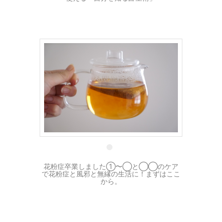
26 3月
花粉症卒業しました①〜◯と◯◯のケア
で花粉症と風邪と無縁の生活に！まずはここ
から。