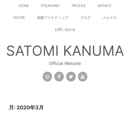
コ
HOME
ITSUMONO
PROFILE
SERVICE
ン
テ
RECIPE
薬膳ファスティング
ブログ
メルマガ
ン
ツ
お問い合わせ
へ
ス
キ
SATOMI KANUMA
ッ
プ
Official Website
月:
2020年3月