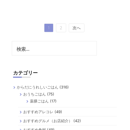
投
1
2
次へ
稿
検
の
索:
ペ
ー
カテゴリー
ジ
送
からだにうれしいごはん
(316)
り
おうちごはん
(75)
薬膳ごはん
(17)
おすすめアレコレ
(49)
おすすめグルメ（お店紹介）
(42)
おすすめ食材
(49)