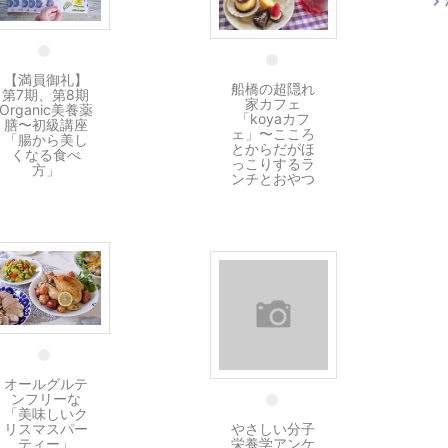
28 12月
26 12月
【満員御礼】
船橋の超隠れ
第7期、第8期
家カフェ
Organic美養薬
「koyaカフ
膳〜初級講座
ェ」〜こころ
「腸から美し
とからだがほ
くなる食べ
っこりするラ
方」
ンチとおやつ
22 12月
19 12月
オールグルテ
ンフリーな
「美味しいク
リスマスパー
やさしい分子
ティー」
栄養学アンケ