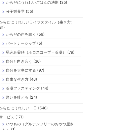
からだにうれしいごはんの法則
(35)
分子栄養学
(55)
からだにうれしいライフスタイル（生き方）
81)
からだの声を聴く
(59)
パートナーシップ
(5)
星詠み薬膳（ホロスコープ・薬膳）
(79)
自分と向き合う
(36)
自分を大事にする
(97)
自由な生き方
(46)
薬膳ファスティング
(44)
願いを叶える
(24)
からだにうれしい一日
(546)
サービス
(171)
いつもの（グルテンフリーのおやつ屋さ
ん）
(1)