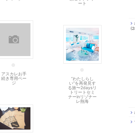
ート
(2
17 12月
15 12月
アスカレお手
続き専用ペー
“わたしらし
ジ
い”を再発見す
る旅〜2daysリ
トリートセミ
ナーinリゾナー
レ熱海
14 12月