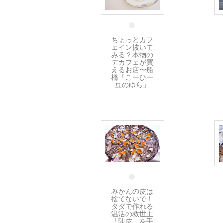
29 12月
ちょっとカフ
ェイン抜いて
みる？本物の
デカフェが買
えるお店〜船
橋「こーひー
豆のゆら」
19 12月
みかんの皮は
捨てないで！
タダで作れる
温活の救世主
「陳皮」を手