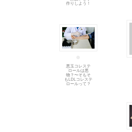
作りしよう！
17 12月
悪玉コレステ
ロールは悪
物？〜そもそ
もLDLコレステ
ロールって？