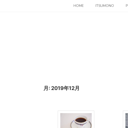
コ
HOME
ITSUMONO
P
ン
テ
ン
ツ
へ
ス
キ
ッ
プ
月:
2019年12月