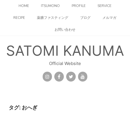
コ
HOME
ITSUMONO
PROFILE
SERVICE
ン
テ
RECIPE
薬膳ファスティング
ブログ
メルマガ
ン
ツ
お問い合わせ
へ
ス
キ
SATOMI KANUMA
ッ
プ
Official Website
タグ:
おへぎ