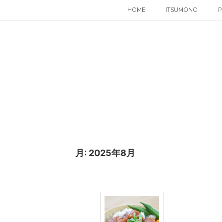
コ
HOME
ITSUMONO
P
ン
テ
ン
ツ
へ
ス
キ
ッ
プ
月:
2025年8月