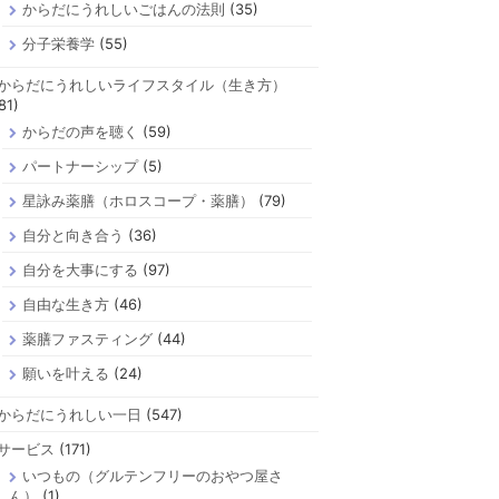
からだにうれしいごはんの法則
(35)
分子栄養学
(55)
からだにうれしいライフスタイル（生き方）
81)
からだの声を聴く
(59)
パートナーシップ
(5)
星詠み薬膳（ホロスコープ・薬膳）
(79)
自分と向き合う
(36)
自分を大事にする
(97)
自由な生き方
(46)
薬膳ファスティング
(44)
願いを叶える
(24)
からだにうれしい一日
(547)
サービス
(171)
いつもの（グルテンフリーのおやつ屋さ
ん）
(1)