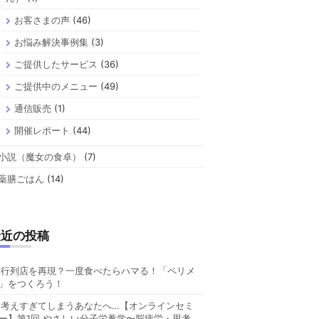
お客さまの声
(46)
お悩み解決事例集
(3)
ご提供したサービス
(36)
ご提供中のメニュー
(49)
通信販売
(1)
開催レポート
(44)
小説（魔女の食卓）
(7)
薬膳ごはん
(14)
最近の投稿
行列店を再現？一度食べたらハマる！「ペリメ
」をつくろう！
考えすぎてしまうあなたへ…【オンラインセミ
ー】第1回 やさしい分子栄養学〜脳疲労・思考