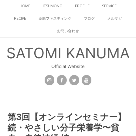
コ
HOME
ITSUMONO
PROFILE
SERVICE
ン
テ
RECIPE
薬膳ファスティング
ブログ
メルマガ
ン
ツ
お問い合わせ
へ
ス
キ
SATOMI KANUMA
ッ
プ
Official Website
第3回【オンラインセミナー】
続・やさしい分子栄養学〜貧