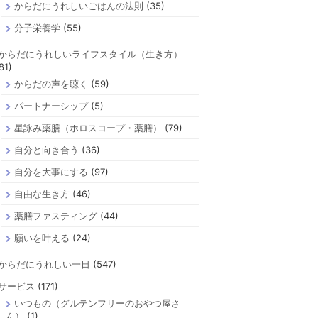
からだにうれしいごはんの法則
(35)
分子栄養学
(55)
からだにうれしいライフスタイル（生き方）
81)
からだの声を聴く
(59)
パートナーシップ
(5)
星詠み薬膳（ホロスコープ・薬膳）
(79)
自分と向き合う
(36)
自分を大事にする
(97)
自由な生き方
(46)
薬膳ファスティング
(44)
願いを叶える
(24)
からだにうれしい一日
(547)
サービス
(171)
いつもの（グルテンフリーのおやつ屋さ
ん）
(1)