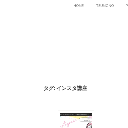
コ
HOME
ITSUMONO
P
ン
テ
ン
ツ
へ
ス
キ
ッ
プ
タグ:
インスタ講座