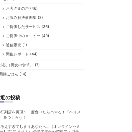
お客さまの声
(46)
お悩み解決事例集
(3)
ご提供したサービス
(36)
ご提供中のメニュー
(49)
通信販売
(1)
開催レポート
(44)
小説（魔女の食卓）
(7)
薬膳ごはん
(14)
最近の投稿
行列店を再現？一度食べたらハマる！「ペリメ
」をつくろう！
考えすぎてしまうあなたへ…【オンラインセミ
ー】第1回 やさしい分子栄養学〜脳疲労・思考