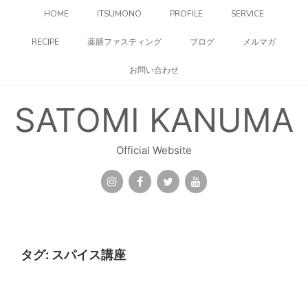
コ
HOME
ITSUMONO
PROFILE
SERVICE
ン
テ
RECIPE
薬膳ファスティング
ブログ
メルマガ
ン
ツ
お問い合わせ
へ
ス
キ
SATOMI KANUMA
ッ
プ
Official Website
タグ:
スパイス講座