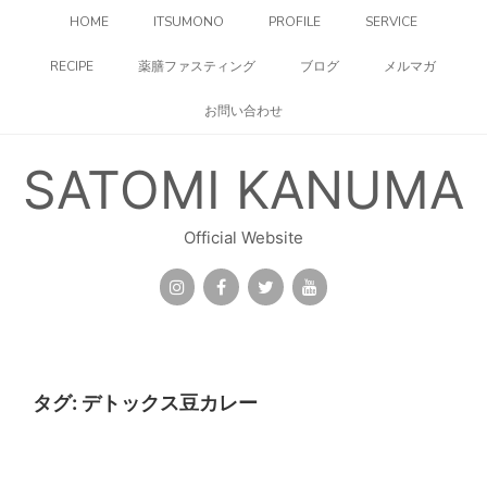
コ
HOME
ITSUMONO
PROFILE
SERVICE
ン
テ
RECIPE
薬膳ファスティング
ブログ
メルマガ
ン
ツ
お問い合わせ
へ
ス
キ
SATOMI KANUMA
ッ
プ
Official Website
タグ:
デトックス豆カレー