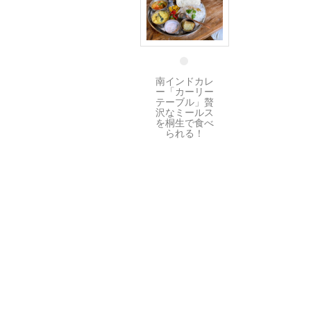
18 8月
南インドカレ
ー「カーリー
テーブル」贅
沢なミールス
を桐生で食べ
られる！