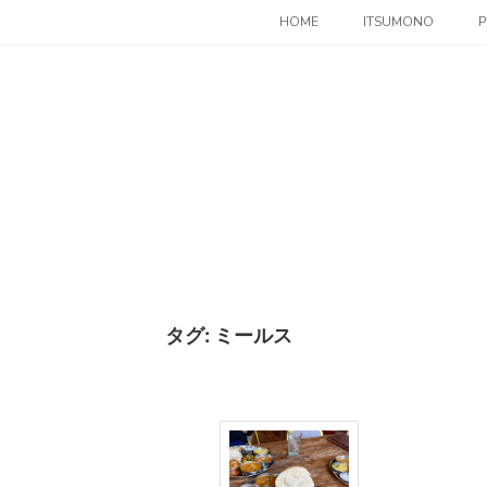
コ
HOME
ITSUMONO
P
ン
テ
ン
ツ
へ
ス
キ
ッ
プ
タグ:
ミールス