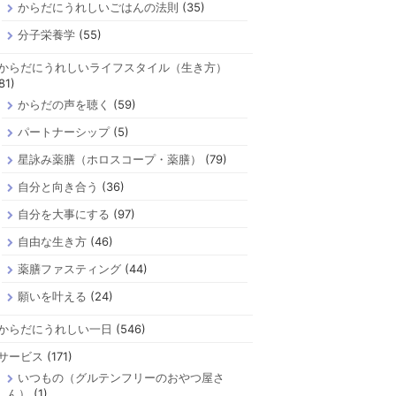
からだにうれしいごはんの法則
(35)
分子栄養学
(55)
からだにうれしいライフスタイル（生き方）
81)
からだの声を聴く
(59)
パートナーシップ
(5)
星詠み薬膳（ホロスコープ・薬膳）
(79)
自分と向き合う
(36)
自分を大事にする
(97)
自由な生き方
(46)
薬膳ファスティング
(44)
願いを叶える
(24)
からだにうれしい一日
(546)
サービス
(171)
いつもの（グルテンフリーのおやつ屋さ
ん）
(1)