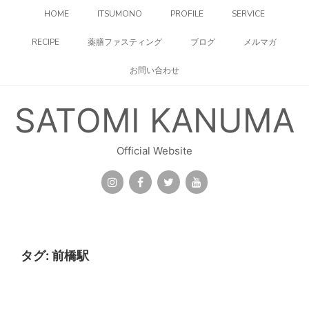
コ
HOME
ITSUMONO
PROFILE
SERVICE
ン
テ
RECIPE
薬膳ファスティング
ブログ
メルマガ
ン
ツ
お問い合わせ
へ
ス
キ
SATOMI KANUMA
ッ
プ
Official Website
タグ:
前橋駅