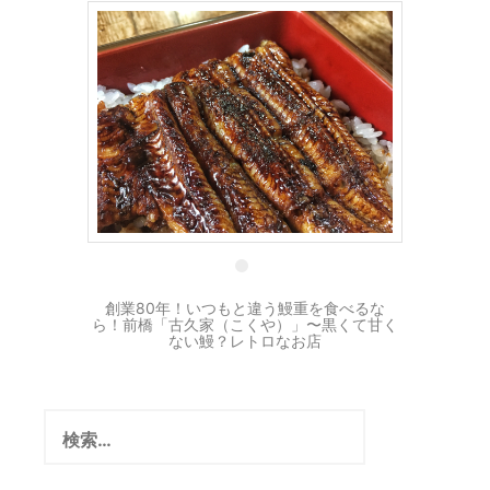
16 3月
創業80年！いつもと違う鰻重を食べるな
ら！前橋「古久家（こくや）」〜黒くて甘く
ない鰻？レトロなお店
検
索: