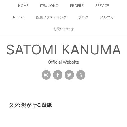
コ
HOME
ITSUMONO
PROFILE
SERVICE
ン
テ
RECIPE
薬膳ファスティング
ブログ
メルマガ
ン
ツ
お問い合わせ
へ
ス
キ
SATOMI KANUMA
ッ
プ
Official Website
タグ:
剥がせる壁紙