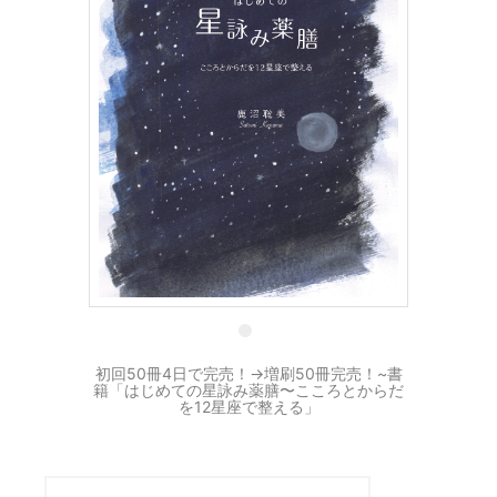
30 7月
初回50冊4日で完売！→増刷50冊完売！~書
籍「はじめての星詠み薬膳〜こころとからだ
を12星座で整える」
検