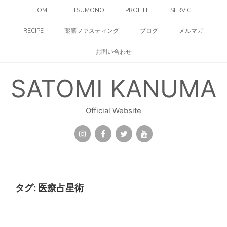
コ
HOME
ITSUMONO
PROFILE
SERVICE
ン
テ
RECIPE
薬膳ファスティング
ブログ
メルマガ
ン
ツ
お問い合わせ
へ
ス
キ
SATOMI KANUMA
ッ
プ
Official Website
タグ:
医療占星術