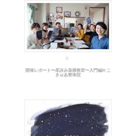
18 4月
開催レポート〜星詠み薬膳教室〜入門編in こ
きゅあ整体院