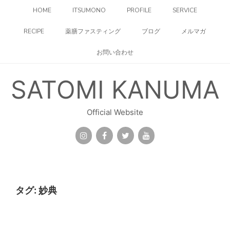
コ
HOME
ITSUMONO
PROFILE
SERVICE
ン
テ
RECIPE
薬膳ファスティング
ブログ
メルマガ
ン
ツ
お問い合わせ
へ
ス
キ
SATOMI KANUMA
ッ
プ
Official Website
タグ:
妙典