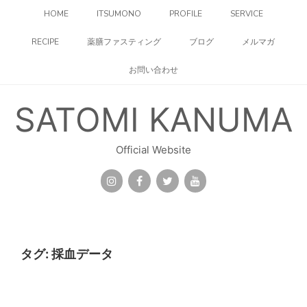
コ
HOME
ITSUMONO
PROFILE
SERVICE
ン
テ
RECIPE
薬膳ファスティング
ブログ
メルマガ
ン
ツ
お問い合わせ
へ
ス
キ
SATOMI KANUMA
ッ
プ
Official Website
タグ:
採血データ