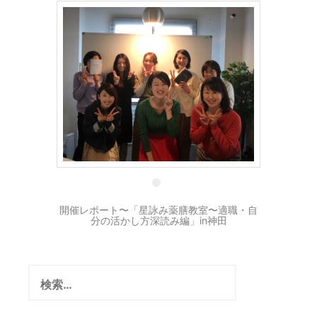
16 3月
開催レポート〜「星詠み薬膳教室〜適職・自
分の活かし方深読み編」in神田
検
索: