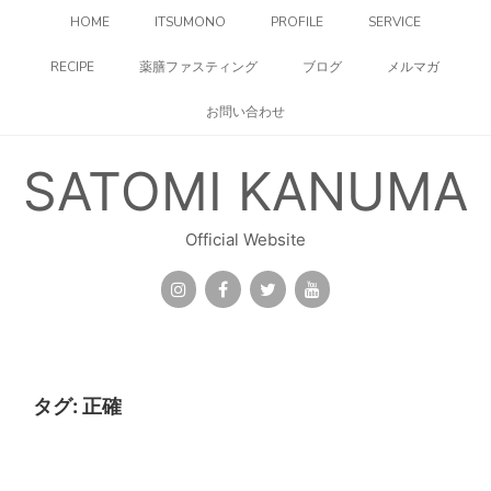
コ
HOME
ITSUMONO
PROFILE
SERVICE
ン
テ
RECIPE
薬膳ファスティング
ブログ
メルマガ
ン
ツ
お問い合わせ
へ
ス
キ
SATOMI KANUMA
ッ
プ
Official Website
タグ:
正確