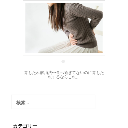
21 10月
胃もたれ解消法〜食べ過ぎてないのに胃もた
れするならこれ。
検
索:
カテゴリー