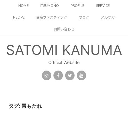
コ
HOME
ITSUMONO
PROFILE
SERVICE
ン
テ
RECIPE
薬膳ファスティング
ブログ
メルマガ
ン
ツ
お問い合わせ
へ
ス
キ
SATOMI KANUMA
ッ
プ
Official Website
タグ:
胃もたれ