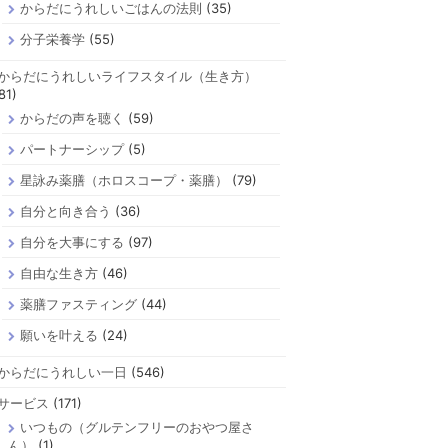
からだにうれしいごはんの法則
(35)
分子栄養学
(55)
からだにうれしいライフスタイル（生き方）
81)
からだの声を聴く
(59)
パートナーシップ
(5)
星詠み薬膳（ホロスコープ・薬膳）
(79)
自分と向き合う
(36)
自分を大事にする
(97)
自由な生き方
(46)
薬膳ファスティング
(44)
願いを叶える
(24)
からだにうれしい一日
(546)
サービス
(171)
いつもの（グルテンフリーのおやつ屋さ
ん）
(1)