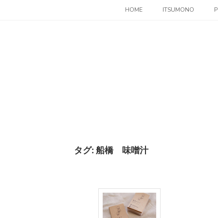
コ
HOME
ITSUMONO
P
ン
テ
ン
ツ
へ
ス
キ
ッ
プ
タグ:
船橋 味噌汁