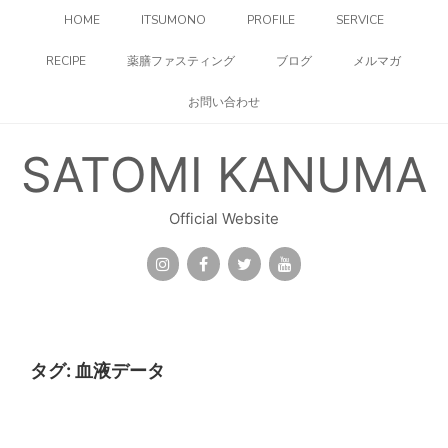
コ
HOME
ITSUMONO
PROFILE
SERVICE
ン
テ
RECIPE
薬膳ファスティング
ブログ
メルマガ
ン
ツ
お問い合わせ
へ
ス
キ
SATOMI KANUMA
ッ
プ
Official Website
タグ:
血液データ