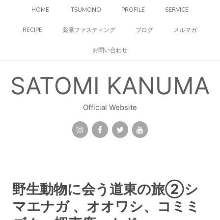
コ
HOME
ITSUMONO
PROFILE
SERVICE
ン
テ
RECIPE
薬膳ファスティング
ブログ
メルマガ
ン
ツ
お問い合わせ
へ
ス
キ
SATOMI KANUMA
ッ
プ
Official Website
野生動物に会う道東の旅②シ
マエナガ 、オオワシ、コミミ