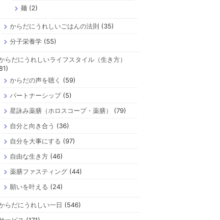
麺
(2)
からだにうれしいごはんの法則
(35)
分子栄養学
(55)
からだにうれしいライフスタイル（生き方）
81)
からだの声を聴く
(59)
パートナーシップ
(5)
星詠み薬膳（ホロスコープ・薬膳）
(79)
自分と向き合う
(36)
自分を大事にする
(97)
自由な生き方
(46)
薬膳ファスティング
(44)
願いを叶える
(24)
からだにうれしい一日
(546)