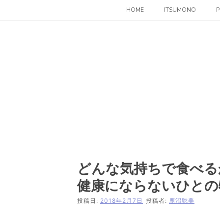
コ
HOME
ITSUMONO
P
ン
テ
ン
ツ
へ
ス
キ
ッ
プ
どんな気持ちで食べる
健康にならないひとの
投稿日:
2018年2月7日
投稿者:
鹿沼聡美