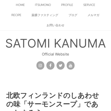
コ
HOME
ITSUMONO
PROFILE
SERVICE
ン
テ
RECIPE
薬膳ファスティング
ブログ
メルマガ
ン
ツ
お問い合わせ
へ
ス
キ
SATOMI KANUMA
ッ
プ
Official Website
北欧フィンランドのしあわせ
の味「サーモンスープ」であ