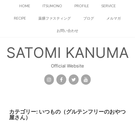
コ
HOME
ITSUMONO
PROFILE
SERVICE
ン
テ
RECIPE
薬膳ファスティング
ブログ
メルマガ
ン
ツ
お問い合わせ
へ
ス
キ
SATOMI KANUMA
ッ
プ
Official Website
カテゴリー:
いつもの（グルテンフリーのおやつ
屋さん）