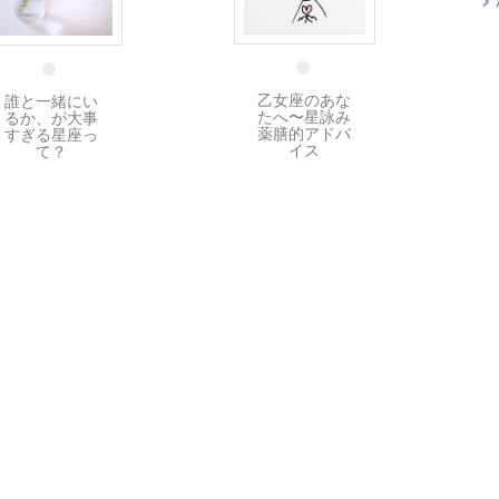
5 3月
28 4月
乙女座のあな
誰と一緒にい
たへ〜星詠み
るか、が大事
薬膳的アドバ
すぎる星座っ
イス
て？