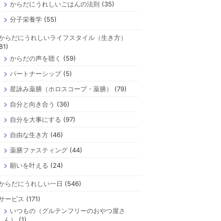
からだにうれしいごはんの法則
(35)
分子栄養学
(55)
からだにうれしいライフスタイル（生き方）
81)
からだの声を聴く
(59)
パートナーシップ
(5)
星詠み薬膳（ホロスコープ・薬膳）
(79)
自分と向き合う
(36)
自分を大事にする
(97)
自由な生き方
(46)
薬膳ファスティング
(44)
願いを叶える
(24)
からだにうれしい一日
(546)
サービス
(171)
いつもの（グルテンフリーのおやつ屋さ
ん）
(1)