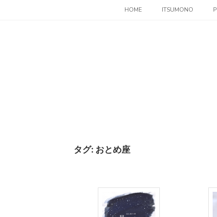
コ
HOME
ITSUMONO
P
ン
テ
ン
ツ
へ
ス
キ
ッ
プ
タグ:
おとめ座