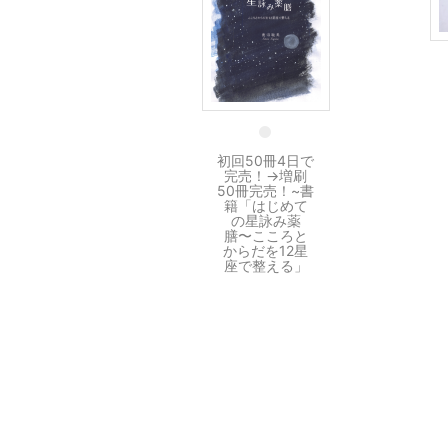
30 7月
初回50冊4日で
完売！→増刷
50冊完売！~書
籍「はじめて
の星詠み薬
膳〜こころと
からだを12星
座で整える」