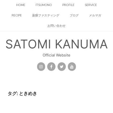
コ
HOME
ITSUMONO
PROFILE
SERVICE
ン
テ
RECIPE
薬膳ファスティング
ブログ
メルマガ
ン
ツ
お問い合わせ
へ
ス
キ
SATOMI KANUMA
ッ
プ
Official Website
タグ:
ときめき