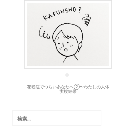
7 3月
花粉症でつらいあなたへ②〜わたしの人体
実験結果
検
索: