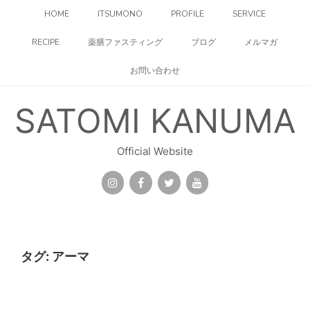
コ
HOME
ITSUMONO
PROFILE
SERVICE
ン
テ
RECIPE
薬膳ファスティング
ブログ
メルマガ
ン
ツ
お問い合わせ
へ
ス
キ
SATOMI KANUMA
ッ
プ
Official Website
タグ:
アーマ