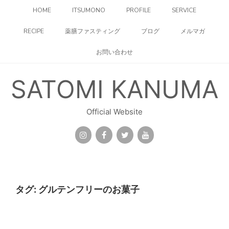
コ
HOME
ITSUMONO
PROFILE
SERVICE
ン
テ
RECIPE
薬膳ファスティング
ブログ
メルマガ
ン
ツ
お問い合わせ
へ
ス
キ
SATOMI KANUMA
ッ
プ
Official Website
タグ:
グルテンフリーのお菓子