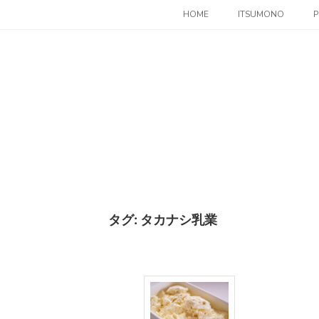
コ
HOME
ITSUMONO
P
ン
テ
ン
ツ
へ
ス
キ
ッ
プ
タグ:
タカナシ乳業