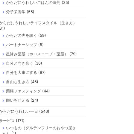
からだにうれしいごはんの法則
(35)
分子栄養学
(55)
からだにうれしいライフスタイル（生き方）
81)
からだの声を聴く
(59)
パートナーシップ
(5)
星詠み薬膳（ホロスコープ・薬膳）
(79)
自分と向き合う
(36)
自分を大事にする
(97)
自由な生き方
(46)
薬膳ファスティング
(44)
願いを叶える
(24)
からだにうれしい一日
(546)
サービス
(171)
いつもの（グルテンフリーのおやつ屋さ
ん）
(1)