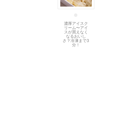
27 6月
濃厚アイスク
リーム〜アイ
スが買えなく
なるおいし
さ？冷凍まで3
分！