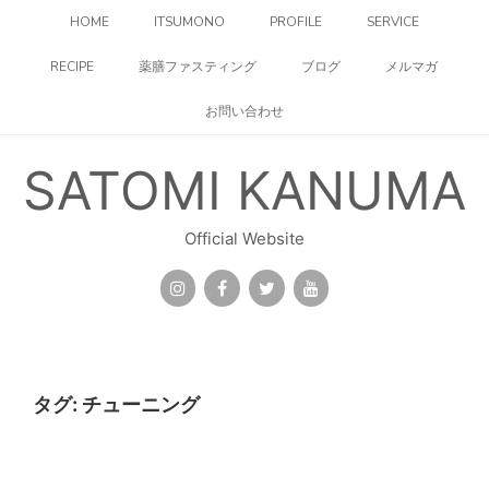
コ
HOME
ITSUMONO
PROFILE
SERVICE
ン
テ
RECIPE
薬膳ファスティング
ブログ
メルマガ
ン
ツ
お問い合わせ
へ
ス
キ
SATOMI KANUMA
ッ
プ
Official Website
タグ:
チューニング