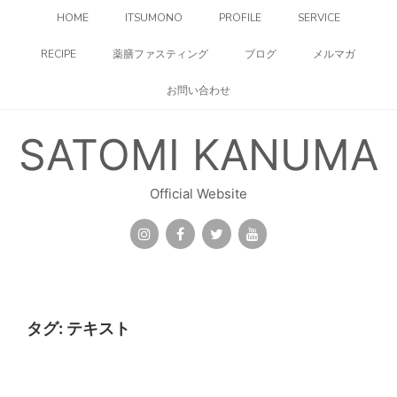
コ
HOME
ITSUMONO
PROFILE
SERVICE
ン
テ
RECIPE
薬膳ファスティング
ブログ
メルマガ
ン
ツ
お問い合わせ
へ
ス
キ
SATOMI KANUMA
ッ
プ
Official Website
タグ:
テキスト