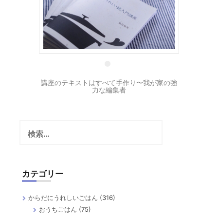
17 4月
講座のテキストはすべて手作り〜我が家の強
力な編集者
検
索:
カテゴリー
からだにうれしいごはん
(316)
おうちごはん
(75)