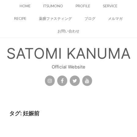
コ
HOME
ITSUMONO
PROFILE
SERVICE
ン
テ
RECIPE
薬膳ファスティング
ブログ
メルマガ
ン
ツ
お問い合わせ
へ
ス
キ
SATOMI KANUMA
ッ
プ
Official Website
タグ:
妊娠前