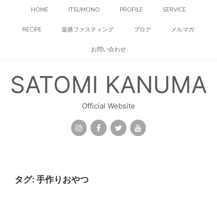
コ
HOME
ITSUMONO
PROFILE
SERVICE
ン
テ
RECIPE
薬膳ファスティング
ブログ
メルマガ
ン
ツ
お問い合わせ
へ
ス
キ
SATOMI KANUMA
ッ
プ
Official Website
タグ:
手作りおやつ