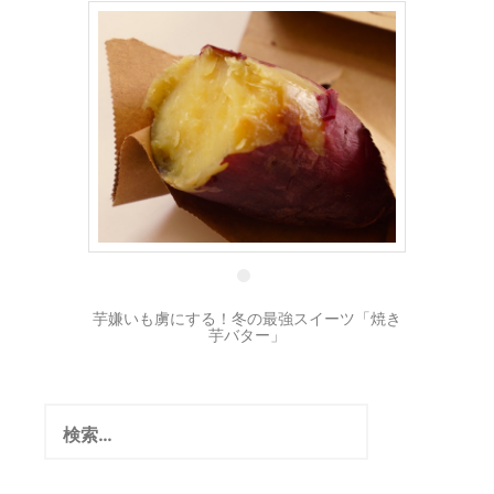
20 12月
芋嫌いも虜にする！冬の最強スイーツ「焼き
芋バター」
検
索: