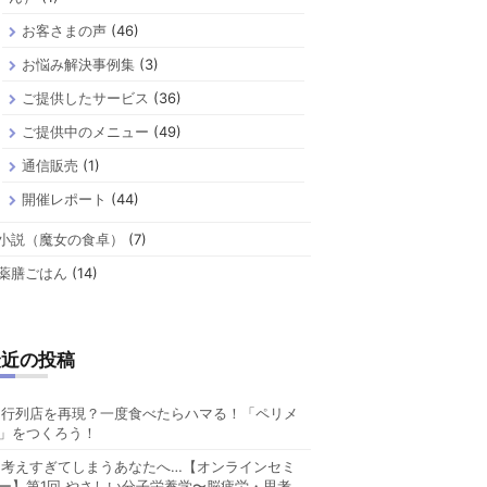
お客さまの声
(46)
お悩み解決事例集
(3)
ご提供したサービス
(36)
ご提供中のメニュー
(49)
通信販売
(1)
開催レポート
(44)
小説（魔女の食卓）
(7)
薬膳ごはん
(14)
最近の投稿
行列店を再現？一度食べたらハマる！「ペリメ
」をつくろう！
考えすぎてしまうあなたへ…【オンラインセミ
ー】第1回 やさしい分子栄養学〜脳疲労・思考