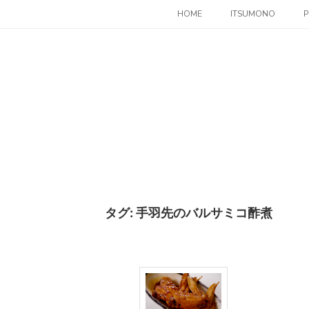
コ
HOME
ITSUMONO
P
ン
テ
ン
ツ
へ
ス
キ
ッ
プ
タグ:
手羽先のバルサミコ酢煮