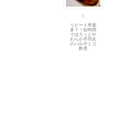
17 1月
リピート率最
多？！短時間
でほろっとや
わらか手羽先
のバルサミコ
酢煮