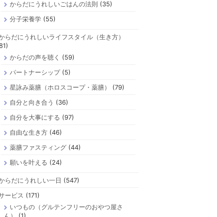
からだにうれしいごはんの法則
(35)
分子栄養学
(55)
からだにうれしいライフスタイル（生き方）
81)
からだの声を聴く
(59)
パートナーシップ
(5)
星詠み薬膳（ホロスコープ・薬膳）
(79)
自分と向き合う
(36)
自分を大事にする
(97)
自由な生き方
(46)
薬膳ファスティング
(44)
願いを叶える
(24)
からだにうれしい一日
(547)
サービス
(171)
いつもの（グルテンフリーのおやつ屋さ
ん）
(1)