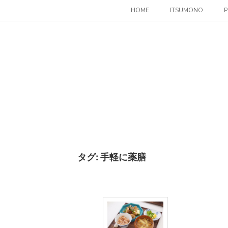
コ
HOME
ITSUMONO
P
ン
テ
ン
ツ
へ
ス
キ
ッ
プ
タグ:
手軽に薬膳