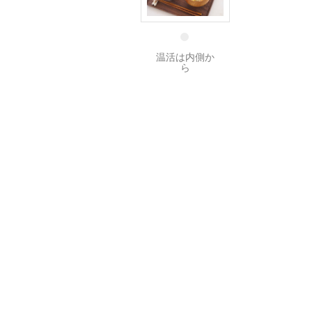
20 12月
温活は内側か
ら