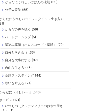
からだにうれしいごはんの法則
(35)
分子栄養学
(55)
からだにうれしいライフスタイル（生き方）
81)
からだの声を聴く
(59)
パートナーシップ
(5)
星詠み薬膳（ホロスコープ・薬膳）
(79)
自分と向き合う
(36)
自分を大事にする
(97)
自由な生き方
(46)
薬膳ファスティング
(44)
願いを叶える
(24)
からだにうれしい一日
(546)
サービス
(171)
いつもの（グルテンフリーのおやつ屋さ
ん）
(1)