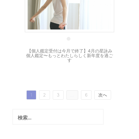
1 4月
【個人鑑定受付は今月で終了】4月の星詠み
個人鑑定〜もっとわたしらしく新年度を過ご
す
投
1
2
3
…
6
次へ
稿
検
の
索:
ペ
ー