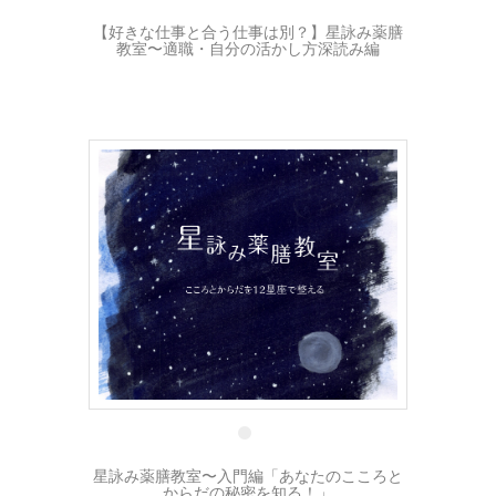
【好きな仕事と合う仕事は別？】星詠み薬膳
教室〜適職・自分の活かし方深読み編
29 8月
星詠み薬膳教室〜入門編「あなたのこころと
からだの秘密を知る！」