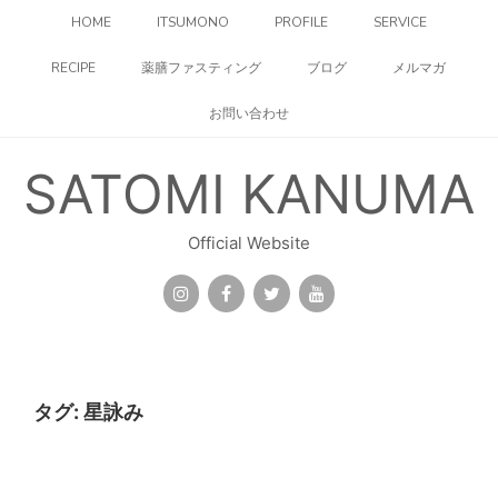
コ
HOME
ITSUMONO
PROFILE
SERVICE
ン
テ
RECIPE
薬膳ファスティング
ブログ
メルマガ
ン
ツ
お問い合わせ
へ
ス
キ
SATOMI KANUMA
ッ
プ
Official Website
タグ:
星詠み