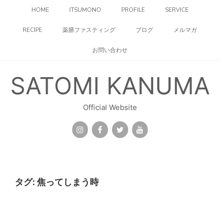
コ
HOME
ITSUMONO
PROFILE
SERVICE
ン
テ
RECIPE
薬膳ファスティング
ブログ
メルマガ
ン
ツ
お問い合わせ
へ
ス
キ
SATOMI KANUMA
ッ
プ
Official Website
タグ:
焦ってしまう時