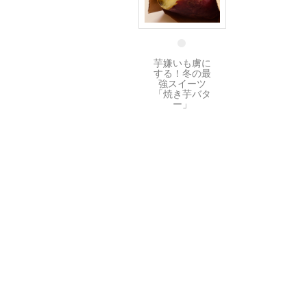
20 12月
芋嫌いも虜に
する！冬の最
強スイーツ
「焼き芋バタ
ー」