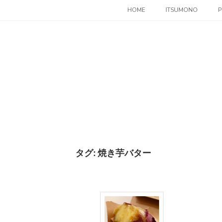
コ
HOME
ITSUMONO
P
ン
テ
ン
ツ
へ
ス
キ
ッ
プ
タグ:
焼き芋バター