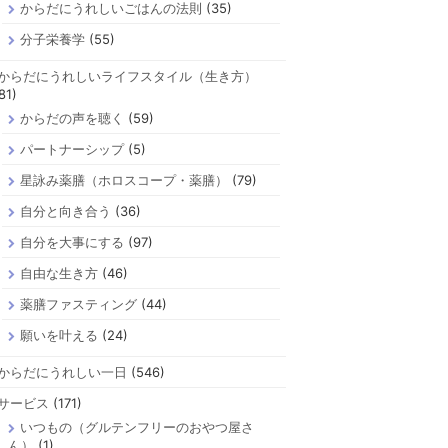
からだにうれしいごはんの法則
(35)
分子栄養学
(55)
からだにうれしいライフスタイル（生き方）
81)
からだの声を聴く
(59)
パートナーシップ
(5)
星詠み薬膳（ホロスコープ・薬膳）
(79)
自分と向き合う
(36)
自分を大事にする
(97)
自由な生き方
(46)
薬膳ファスティング
(44)
願いを叶える
(24)
からだにうれしい一日
(546)
サービス
(171)
いつもの（グルテンフリーのおやつ屋さ
ん）
(1)