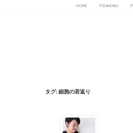
コ
HOME
ITSUMONO
P
ン
テ
ン
ツ
へ
ス
キ
ッ
プ
タグ:
細胞の若返り