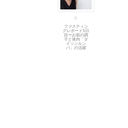
4 9月
ファスティン
グレポート5日
目〜お肌の調
子と体内「ダ
イソンルン
バ」の活躍