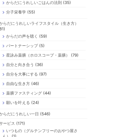
からだにうれしいごはんの法則
(35)
分子栄養学
(55)
からだにうれしいライフスタイル（生き方）
81)
からだの声を聴く
(59)
パートナーシップ
(5)
星詠み薬膳（ホロスコープ・薬膳）
(79)
自分と向き合う
(36)
自分を大事にする
(97)
自由な生き方
(46)
薬膳ファスティング
(44)
願いを叶える
(24)
からだにうれしい一日
(546)
サービス
(171)
いつもの（グルテンフリーのおやつ屋さ
ん）
(1)