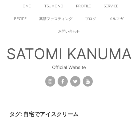
コ
HOME
ITSUMONO
PROFILE
SERVICE
ン
テ
RECIPE
薬膳ファスティング
ブログ
メルマガ
ン
ツ
お問い合わせ
へ
ス
キ
SATOMI KANUMA
ッ
プ
Official Website
タグ:
自宅でアイスクリーム