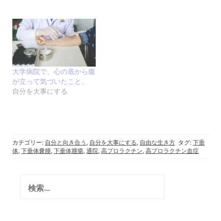
大学病院で、心の底から腹
が立って気づいたこと。
自分を大事にする
カテゴリー:
自分と向き合う
,
自分を大事にする
,
自由な生き方
タグ:
下垂
体
,
下垂体嚢腫
,
下垂体腫瘍
,
通院
,
高プロラクチン
,
高プロラクチン血症
検
索: