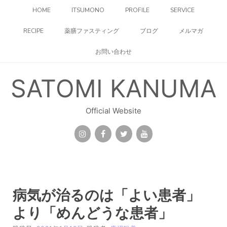
コ
HOME
ITSUMONO
PROFILE
SERVICE
ン
テ
RECIPE
薬膳ファスティング
ブログ
メルマガ
ン
ツ
お問い合わせ
へ
ス
キ
SATOMI KANUMA
ッ
プ
Official Website
病気が治るのは「よい患者」
より「めんどうな患者」