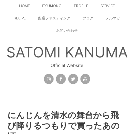
コ
HOME
ITSUMONO
PROFILE
SERVICE
ン
テ
RECIPE
薬膳ファスティング
ブログ
メルマガ
ン
ツ
お問い合わせ
へ
ス
キ
SATOMI KANUMA
ッ
プ
Official Website
にんじんを清水の舞台から飛
び降りるつもりで買ったあの