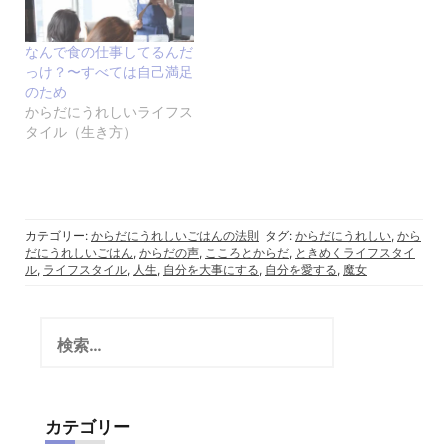
なんで食の仕事してるんだ
っけ？〜すべては自己満足
のため
からだにうれしいライフス
タイル（生き方）
カテゴリー:
からだにうれしいごはんの法則
タグ:
からだにうれしい
,
から
だにうれしいごはん
,
からだの声
,
こころとからだ
,
ときめくライフスタイ
ル
,
ライフスタイル
,
人生
,
自分を大事にする
,
自分を愛する
,
魔女
検
索:
カテゴリー