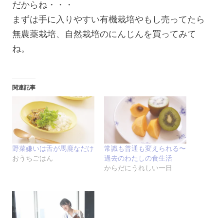
だからね・・・
まずは手に入りやすい有機栽培やもし売ってたら
無農薬栽培、自然栽培のにんじんを買ってみて
ね。
関連記事
野菜嫌いは舌が馬鹿なだけ
常識も普通も変えられる〜
おうちごはん
過去のわたしの食生活
からだにうれしい一日