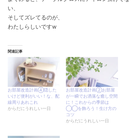
い、
そしてズレてるのが、
わたしらしいですw
関連記事
お部屋改造計画④隠した
お部屋改造計画②お部屋
いけど便利がいい！な、配
が一瞬でお洒落な癒し空間
線周りあれこれ
に！これからの季節は
からだにうれしい一日
◯◯を飾ろう！生け方の
コツ
からだにうれしい一日