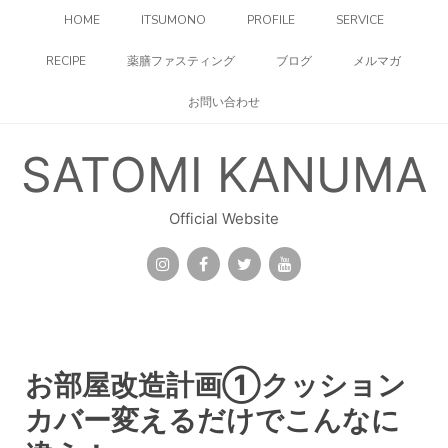
コ
HOME
ITSUMONO
PROFILE
SERVICE
ン
テ
RECIPE
薬膳ファスティング
ブログ
メルマガ
ン
ツ
お問い合わせ
へ
ス
キ
SATOMI KANUMA
ッ
プ
Official Website
お部屋改造計画①クッション
カバー変えるだけでこんなに