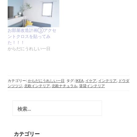
お部屋改造計画③アクセ
ントクロスを貼ってみ
た！！！
からだにうれしい一日
カテゴリー:
からだにうれしい一日
タグ:
IKEA
,
イケア
,
インテリア
,
ドウダ
ンツツジ
,
北欧インテリア
,
北欧ナチュラル
,
賃貸インテリア
検
索:
カテゴリー