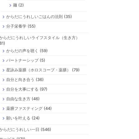
麺
(2)
からだにうれしいごはんの法則
(35)
分子栄養学
(55)
からだにうれしいライフスタイル（生き方）
81)
からだの声を聴く
(59)
パートナーシップ
(5)
星詠み薬膳（ホロスコープ・薬膳）
(79)
自分と向き合う
(36)
自分を大事にする
(97)
自由な生き方
(46)
薬膳ファスティング
(44)
願いを叶える
(24)
からだにうれしい一日
(546)