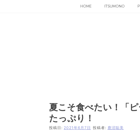
コ
HOME
ITSUMONO
P
ン
テ
ン
ツ
へ
ス
キ
ッ
プ
夏こそ食べたい！「ピ
たっぷり！
投稿日:
2021年6月7日
投稿者:
鹿沼聡美