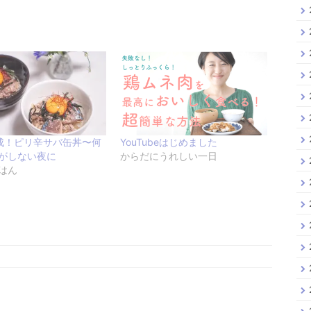
成！ピリ辛サバ缶丼〜何
YouTubeはじめました
がしない夜に
からだにうれしい一日
はん