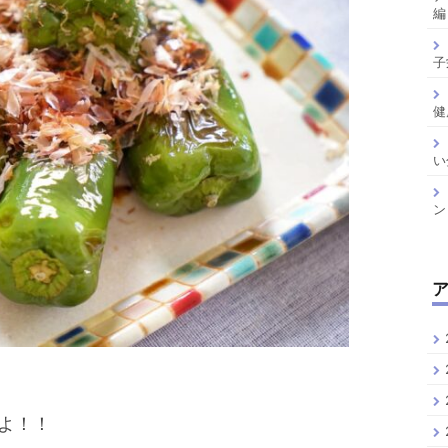
編
子
健
い
ン
よ！！