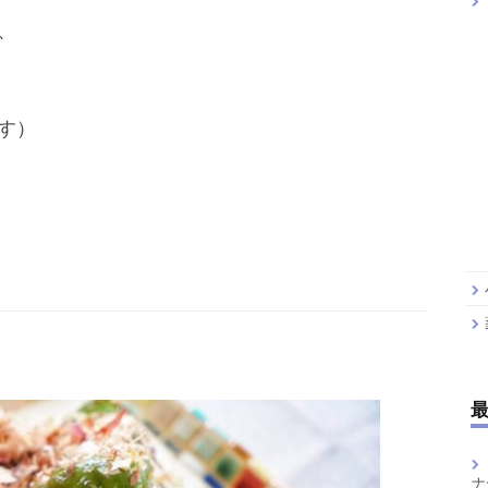
、
す）
ナ