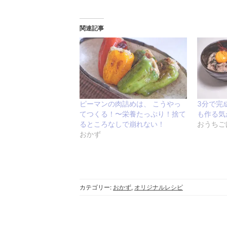
関連記事
ピーマンの肉詰めは、 こうやっ
3分で完
てつくる！〜栄養たっぷり！捨て
も作る気
るところなしで崩れない！
おうちご
おかず
カテゴリー:
おかず
,
オリジナルレシピ