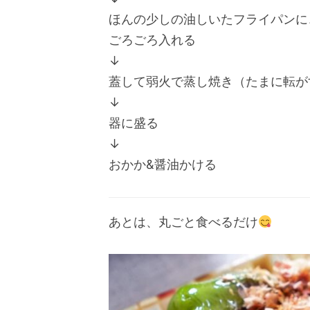
ほんの少しの油しいたフライパンに
ごろごろ入れる
↓
蓋して弱火で蒸し焼き（たまに転が
↓
器に盛る
↓
おかか&醤油かける
あとは、丸ごと食べるだけ