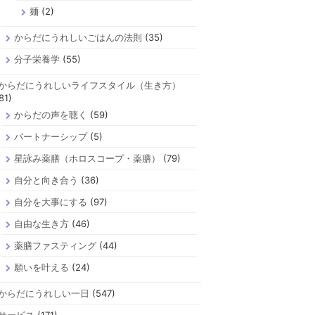
麺
(2)
からだにうれしいごはんの法則
(35)
分子栄養学
(55)
からだにうれしいライフスタイル（生き方）
81)
からだの声を聴く
(59)
パートナーシップ
(5)
星詠み薬膳（ホロスコープ・薬膳）
(79)
自分と向き合う
(36)
自分を大事にする
(97)
自由な生き方
(46)
薬膳ファスティング
(44)
願いを叶える
(24)
からだにうれしい一日
(547)