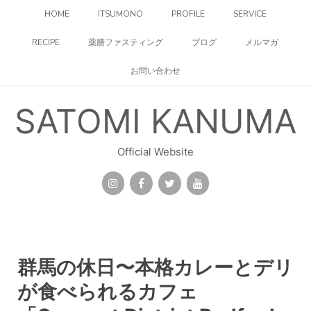
コ
HOME
ITSUMONO
PROFILE
SERVICE
ン
テ
RECIPE
薬膳ファスティング
ブログ
メルマガ
ン
ツ
お問い合わせ
へ
ス
キ
SATOMI KANUMA
ッ
プ
Official Website
群馬の休日〜本格カレーとデリ
が食べられるカフェ