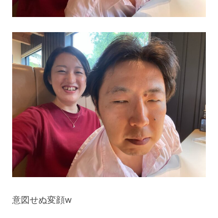
意図せぬ変顔w