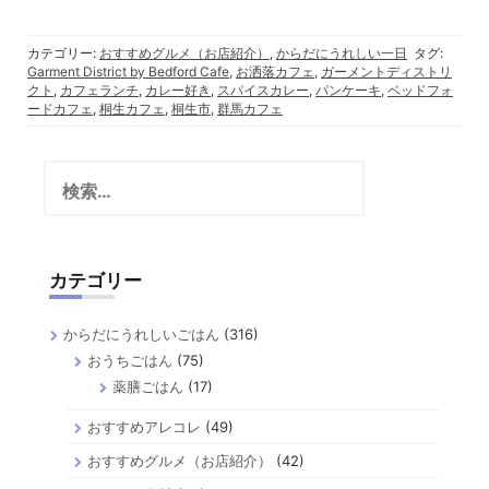
カテゴリー:
おすすめグルメ（お店紹介）
,
からだにうれしい一日
タグ:
Garment District by Bedford Cafe
,
お洒落カフェ
,
ガーメントディストリ
クト
,
カフェランチ
,
カレー好き
,
スパイスカレー
,
パンケーキ
,
ベッドフォ
ードカフェ
,
桐生カフェ
,
桐生市
,
群馬カフェ
検
索:
カテゴリー
からだにうれしいごはん
(316)
おうちごはん
(75)
薬膳ごはん
(17)
おすすめアレコレ
(49)
おすすめグルメ（お店紹介）
(42)