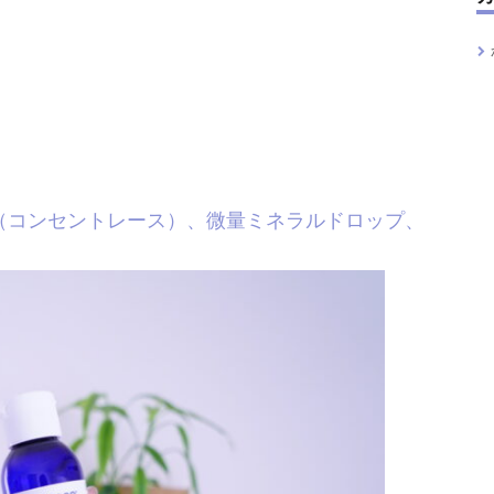
ncenTrace（コンセントレース）、微量ミネラルドロップ、