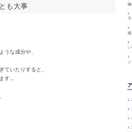
編
とも大事
子
健
い
ような成分や、
ン
ぎていたりすると、
ます…
、