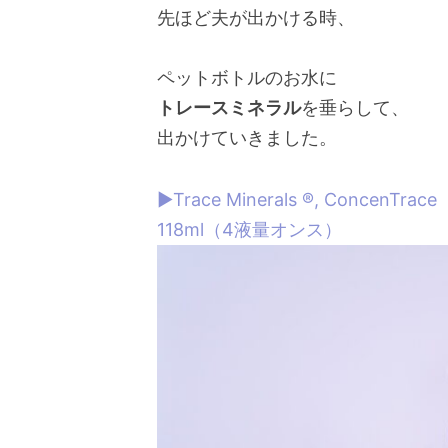
先ほど夫が出かける時、
ペットボトルのお水に
トレースミネラル
を垂らして、
出かけていきました。
▶︎Trace Minerals ®, Co
118ml（4液量オンス）