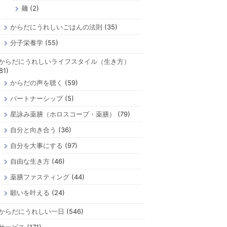
麺
(2)
からだにうれしいごはんの法則
(35)
分子栄養学
(55)
からだにうれしいライフスタイル（生き方）
81)
からだの声を聴く
(59)
パートナーシップ
(5)
星詠み薬膳（ホロスコープ・薬膳）
(79)
自分と向き合う
(36)
自分を大事にする
(97)
自由な生き方
(46)
薬膳ファスティング
(44)
願いを叶える
(24)
からだにうれしい一日
(546)