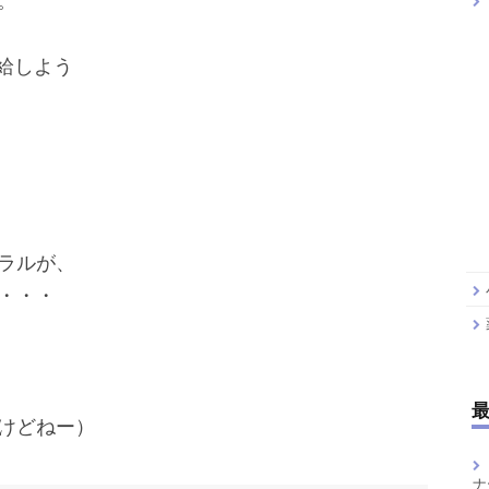
。
補給しよう
ラルが、
・・・
けどねー）
ナ