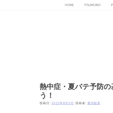
コ
HOME
ITSUMONO
P
ン
テ
ン
ツ
へ
ス
キ
ッ
プ
熱中症・夏バテ予防の
う！
投稿日:
2022年8月3日
投稿者:
鹿沼聡美